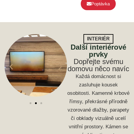
Poptávka
INTERIÉR
Další interiérové
prvky
Dopřejte svému
domovu něco navíc
Každá domácnost si
zasluhuje kousek
osobitosti. Kamenné krbové
římsy, překrásné přírodně
vzorované dlažby, parapety
či obklady vizuálně ucelí
vnitřní prostory. Kámen se