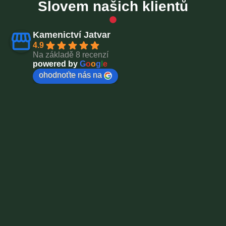
Slovem našich klientů
Kamenictví Jatvar
4.9
Na základě 8 recenzí
powered by
G
o
o
g
l
e
ohodnoťte nás na