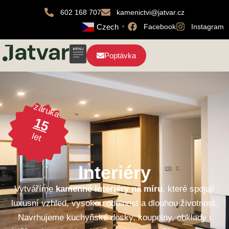
602 168 707
kamenictvi@jatvar.cz
Czech
Facebook
Instagram
▼
Poptávka
záruka
15
let
Interiéry
Vytváříme
kamenné interiéry na míru
, které spojují
luxusní vzhled, vysokou odolnost a dlouhou životnost.
Navrhujeme kuchyňské desky, koupelny, obklady i