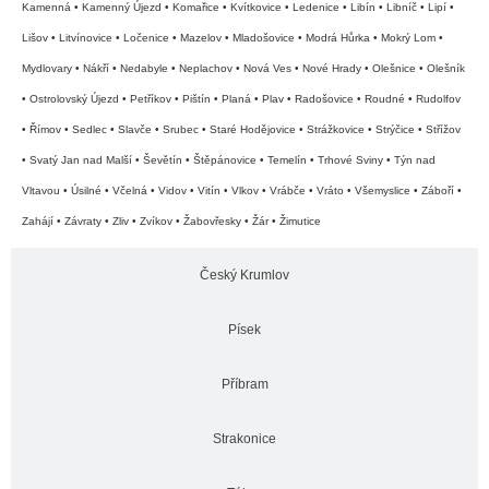
Kamenná • Kamenný Újezd • Komařice • Kvítkovice • Ledenice • Libín • Libníč • Lipí •
Lišov • Litvínovice • Ločenice • Mazelov • Mladošovice • Modrá Hůrka • Mokrý Lom •
Mydlovary • Nákří • Nedabyle • Neplachov • Nová Ves • Nové Hrady • Olešnice • Olešník
• Ostrolovský Újezd • Petříkov • Pištín • Planá • Plav • Radošovice • Roudné • Rudolfov
• Římov • Sedlec • Slavče • Srubec • Staré Hodějovice • Strážkovice • Strýčice • Střížov
• Svatý Jan nad Malší • Ševětín • Štěpánovice • Temelín • Trhové Sviny • Týn nad
Vltavou • Úsilné • Včelná • Vidov • Vitín • Vlkov • Vrábče • Vráto • Všemyslice • Záboří •
Zahájí • Závraty • Zliv • Zvíkov • Žabovřesky • Žár • Žimutice
Český Krumlov
Písek
Příbram
Strakonice