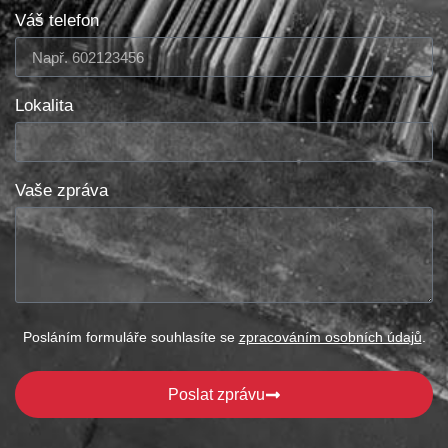
Váš telefon
Lokalita
Vaše zpráva
Posláním formuláře souhlasíte se
zpracováním osobních údajů
.
Poslat zprávu