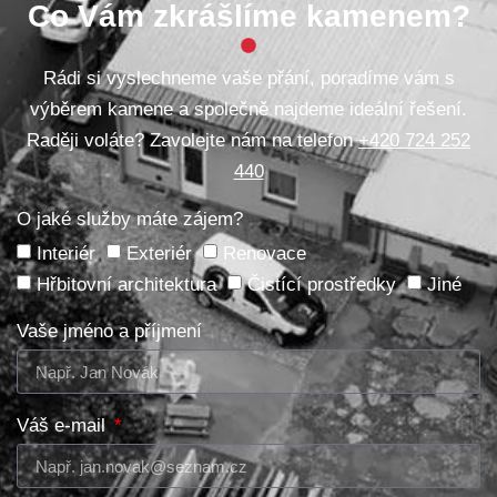
Co Vám zkrášlíme kamenem?
Rádi si vyslechneme vaše přání, poradíme vám s
výběrem kamene a společně najdeme ideální řešení.
Raději voláte? Zavolejte nám na telefon
+420 724 252
440
O jaké služby máte zájem?
Interiér
Exteriér
Renovace
Hřbitovní architektura
Čistící prostředky
Jiné
Vaše jméno a příjmení
Váš e-mail