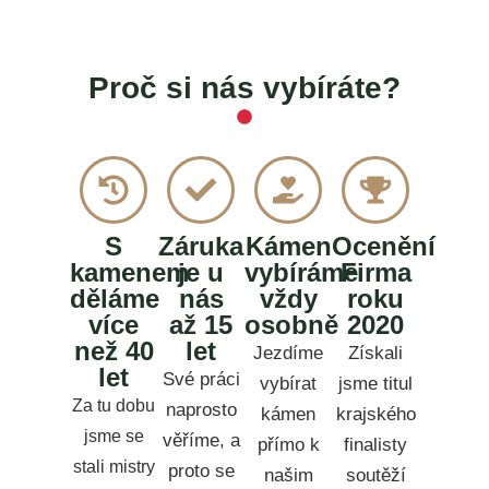
Proč si nás vybíráte?
S
Záruka
Kámen
Ocenění
kamenem
je u
vybíráme
Firma
děláme
nás
vždy
roku
více
až 15
osobně
2020
než 40
let
Jezdíme
Získali
let
Své práci
vybírat
jsme titul
Za tu dobu
naprosto
kámen
krajského
jsme se
věříme, a
přímo k
finalisty
stali mistry
proto se
našim
soutěží