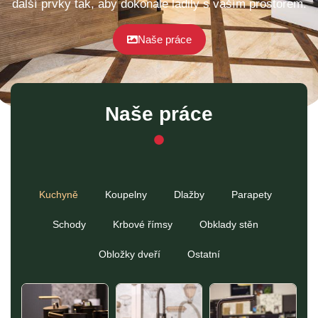
další prvky tak, aby dokonale ladily s vaším prostorem.
Naše práce
Naše práce
Kuchyně
Koupelny
Dlažby
Parapety
Schody
Krbové římsy
Obklady stěn
Obložky dveří
Ostatní