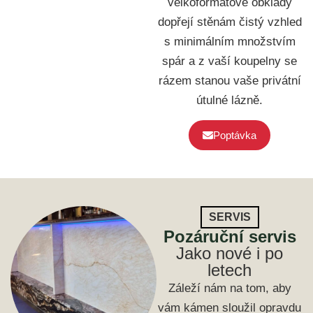
velkoformátové obklady
dopřejí stěnám čistý vzhled
s minimálním množstvím
spár a z vaší koupelny se
rázem stanou vaše privátní
útulné lázně.
Poptávka
SERVIS
Pozáruční servis
Jako nové i po
letech
Záleží nám na tom, aby
vám kámen sloužil opravdu