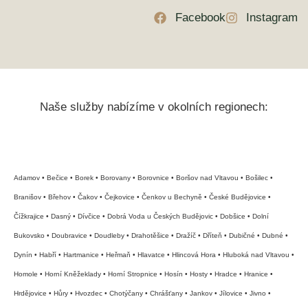
Facebook
Instagram
Naše služby nabízíme v okolních regionech:
České Budějovice
Adamov • Bečice • Borek • Borovany • Borovnice • Boršov nad Vltavou • Bošilec •
Branišov • Břehov • Čakov • Čejkovice • Čenkov u Bechyně • České Budějovice •
Čížkrajice • Dasný • Dívčice • Dobrá Voda u Českých Budějovic • Dobšice • Dolní
Bukovsko • Doubravice • Doudleby • Drahotěšice • Dražíč • Dříteň • Dubičné • Dubné •
Dynín • Habří • Hartmanice • Heřmaň • Hlavatce • Hlincová Hora • Hluboká nad Vltavou •
Homole • Horní Kněžeklady • Horní Stropnice • Hosín • Hosty • Hradce • Hranice •
Hrdějovice • Hůry • Hvozdec • Chotýčany • Chrášťany • Jankov • Jílovice • Jivno •