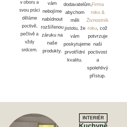
v oboru a
vám
dodavatelům,
Firma
svou práci
nebojíme
abychom
roku &
děláme
nabídnout
měli
Živnostník
poctivě,
rozšířenou
jistotu, že
roku
, což
pečlivě a
záruku na
vám
potvrzuje
vždy
naše
poskytujeme
naši
srdcem.
produkty.
prvotřídní
poctivost
kvalitu.
a
spolehlivý
přístup.
INTERIÉR
Kuchyně